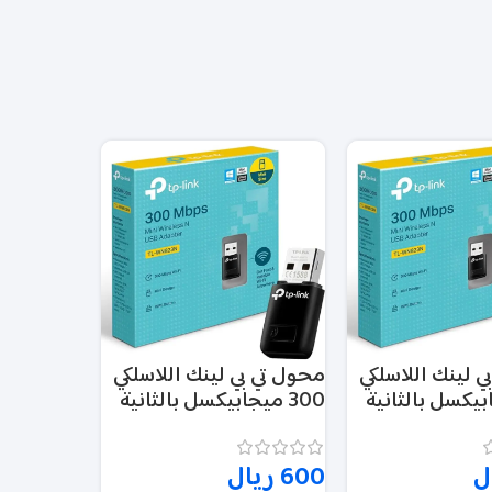
ي لينك اللاسلكي
محول تي بي لينك اللاسلكي
جابيكسل بالثانية
300 ميجابيكسل بالثانية
ميني يو اس بي – TL-
ميني يو اس بي – TL-
WN823N
ل
600
ريال