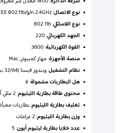
سرعة الذاكرة
: 1800 معدل غير معروف
نوع الاتصال
: IEEE 802.11b/g/n 2.4GHz
نوع اللاسلكي
: 802.11b
الجهد الكهربائي
: 220
القوة الكهربائية
: 3600
منصة الأجهزة
: جهاز كمبيوتر, Mac
نظام التشغيل
: ويندوز فيستا (32/64 بت), ويندوز 7 (32/64 بت), ويندوز اكس بي (32/64 بت)
هل البطاريات مشمولة
: لا
محتوى طاقة بطارية الليثيوم
: 2 مللي أمبير ساعة (mAh)
تغليف بطارية الليثيوم
: بطاريات معبأة
وزن بطارية الليثيوم
: 2 غرامات
عدد خلايا بطارية ليثيوم أيون
: 5