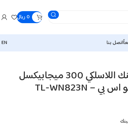
0
ريال
اً
اتصل بنا
EN
محول تي بي لينك اللاسلكي 300 ميجابيكسل
بي – TL-WN823N
لينك