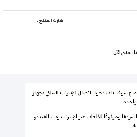
شارك المنتج :
لمنتج الآن !
إنترنت. وضع سوفت اب يحول اتصال الإنترنت السلكي بجهاز
واحدة.
ابت في الثانية وتقنية ميمو المتقدمة، يوفر TL-WN823N اتصالاً لاسلكيًا سريعًا وموثوقًا للألعاب عبر الإنترنت وبث الفيديو