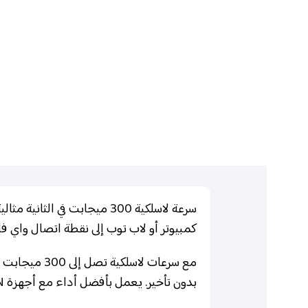
سرعة لاسلكية 300 ميجابت ف
كمبيوتر أو لاب توب إلى نقطة اتصال واي فا
بدون تأخير. يعمل بأفضل أداء مع أجهزة N اللاسلكية ويتوافق أيضًا بسلاسة مع شبكات IEEE 802.11b/g الحالية.