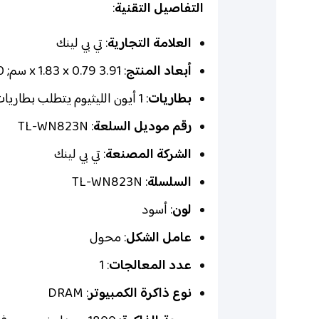
التفاصيل التقنية
:
العلامة التجارية
: تي بي لينك
أبعاد المنتج
: 3.91 x 1.83 x 0.79 سم; 60 جرام
بطاريات
: 1 أيون الليثيوم يتطلب بطاريات.
رقم موديل السلعة
: TL-WN823N
الشركة المصنعة
: تي بي لينك
السلسلة
: TL-WN823N
لون
: أسود
عامل الشكل
: محول
عدد المعالجات
: 1
نوع ذاكرة الكمبيوتر
: DRAM