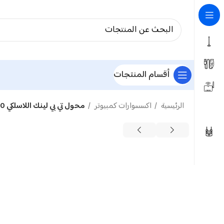
أقسام المنتجات
الرئيسية
اكسسوارات كمبيوتر
محول تي بي لينك اللاسلكي 300 ميجابيكسل بالثانية ميني يو اس بي – TL-WN823N