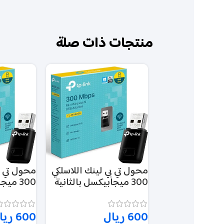
منتجات ذات صلة
محول تي بي لينك اللاسلكي
محول تي ب
300 ميجابيكسل بالثانية
300 مي
ميني يو اس بي – TL-
WN823N
WN823N
600
ريال
600
ريا