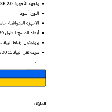
واجهة الأجهزة: USB 2.0
اللون: أسود
الأجهزة المتوافقة: حا
أبعاد المنتج: الطول 39 ملم x العرض 18 ملم x الارتفاع 8 ملم
بروتوكول ارتباط البيانات: 802.11b, IEEE 802.11g, USB, IEEE 802.11n
سرعة نقل البيانات: 300 ميجابت في الثانية
الماركة :