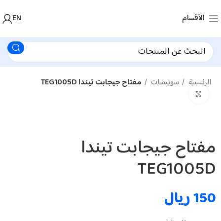
الأقسام
EN
الرئيسية
سويتشات
مفتاح جيجابت تيندا TEG1005D
اضغط لتكبير الصورة
مفتاح جيجابت تيندا
TEG1005D
150
ريال